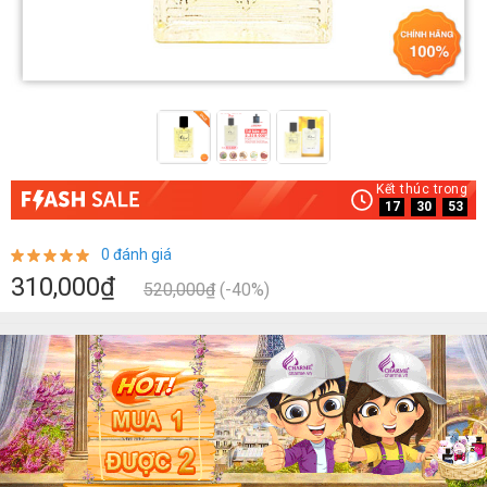
Kết thúc trong
17
30
53
0 đánh giá
310,000₫
520,000₫
(-40%)