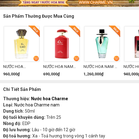
Sản Phẩm Thường Được Mua Cùng
NƯỚC HOA
NƯỚC HOA NAM
NƯỚC HOA NAM MR
NƯỚC H
CHARME GIÒ 100ML
CHARME RED DE
CHARME 100ML
CHARME
960,000₫
690,000₫
1,260,000₫
940,000
(PHIÊN BẢN MỚI)
CHARME 100ML
NEW
100ML (
MỚI)
Chi Tiết Sản Phẩm
Thương hiệu:
Nước hoa Charme
Loại:
Nước hoa Charme nam
Dung tích:
50ml
Độ tuổi khuyên dùng:
Trên 25
Nồng độ:
EDP
Độ lưu hương:
Lâu - 10 giờ đến 12 giờ
Độ toả hương:
Xa - Toả hương trong vòng 1 cánh tay